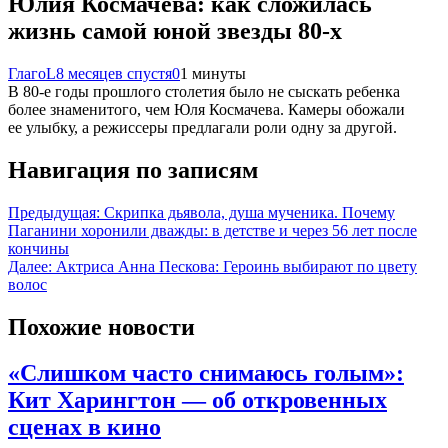
Юлия Космачева: как сложилась
жизнь самой юной звезды 80-х
ГлагоL
8 месяцев спустя
0
1 минуты
В​‍​‌‍​‍‌ 80-е годы прошлого столетия было не сыскать ребенка
более знаменитого, чем Юля Космачева. Камеры обожали
ее улыбку, а режиссеры предлагали роли одну за другой.
Навигация по записям
Предыдущая:
Скрипка дьявола, душа мученика. Почему
Паганини хоронили дважды: в детстве и через 56 лет после
кончины
Далее:
Актриса Анна Пескова: Героинь выбирают по цвету
волос
Похожие новости
«Слишком часто снимаюсь голым»:
Кит Харингтон — об откровенных
сценах в кино