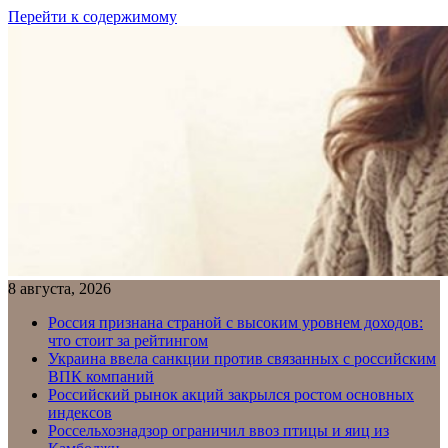
Перейти к содержимому
8 августа, 2026
Россия признана страной с высоким уровнем доходов:
что стоит за рейтингом
Украина ввела санкции против связанных с российским
ВПК компаний
Российский рынок акций закрылся ростом основных
индексов
Россельхознадзор ограничил ввоз птицы и яиц из