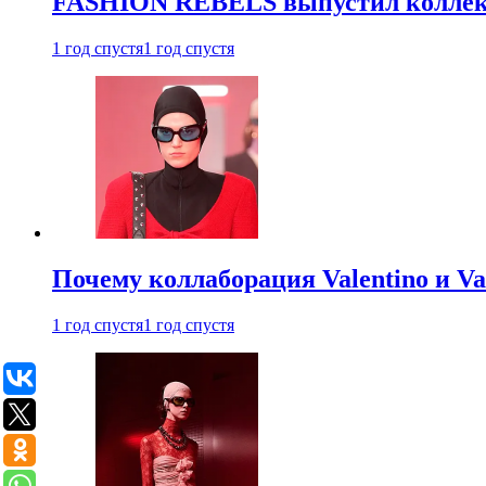
FASHION REBELS выпустил коллек
1 год спустя
1 год спустя
Почему коллаборация Valentino и V
1 год спустя
1 год спустя