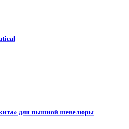
tical
 кита» для пышной шевелюры