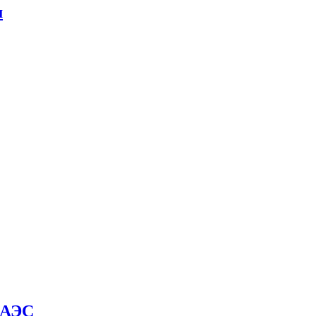
м
й АЭС