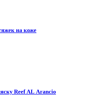
тяжек на коже
яску Reef AL Arancio