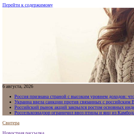
Перейти к содержимому
6 августа, 2026
Россия признана страной с высоким уровнем доходов: что
Украина ввела санкции против связанных с российским
Российский рынок акций закрылся ростом основных инд
Россельхознадзор ограничил ввоз птицы и яиц из Камбо
Свитера
Новостная рассылка