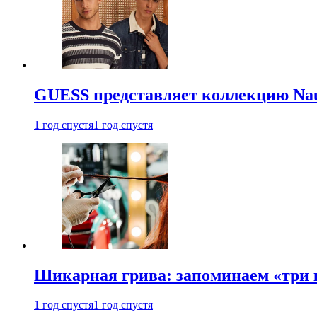
GUESS представляет коллекцию Nau
1 год спустя
1 год спустя
Шикарная грива: запоминаем «три
1 год спустя
1 год спустя