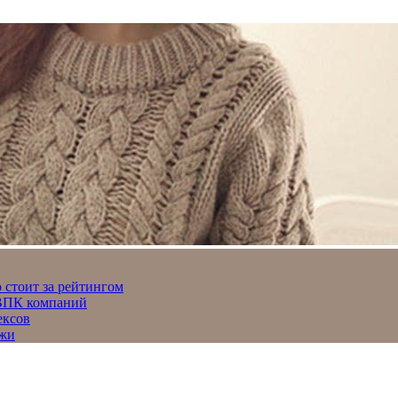
 стоит за рейтингом
 ВПК компаний
ексов
джи