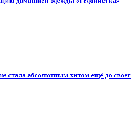
цию домашней одежды «Гедонистка»
ans стала абсолютным хитом ещё до своег