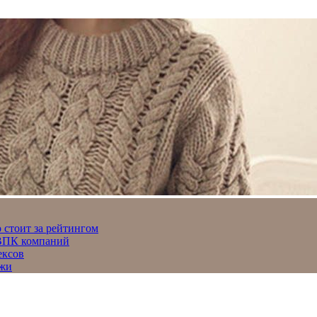
 стоит за рейтингом
 ВПК компаний
ексов
джи