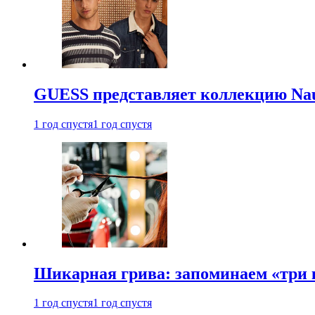
GUESS представляет коллекцию Nau
1 год спустя
1 год спустя
Шикарная грива: запоминаем «три
1 год спустя
1 год спустя