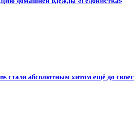
цию домашней одежды «Гедонистка»
ans стала абсолютным хитом ещё до своег