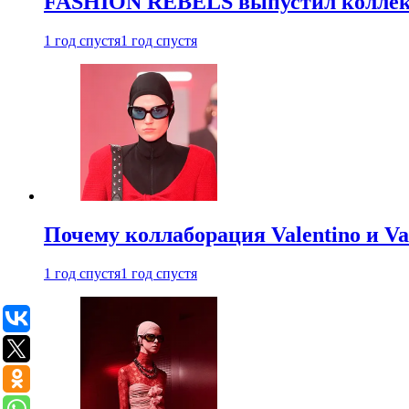
FASHION REBELS выпустил коллек
1 год спустя
1 год спустя
Почему коллаборация Valentino и V
1 год спустя
1 год спустя