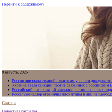
Перейти к содержимому
9 августа, 2026
Россия признана страной с высоким уровнем доходов: что
Украина ввела санкции против связанных с российским
Российский рынок акций закрылся ростом основных инд
Россельхознадзор ограничил ввоз птицы и яиц из Камбо
Свитера
Новостная рассылка