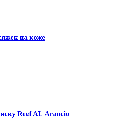
тяжек на коже
яску Reef AL Arancio