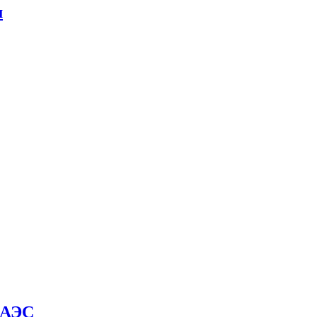
м
й АЭС