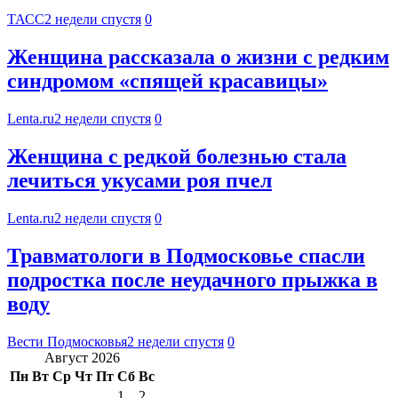
ТАСС
2 недели спустя
0
Женщина рассказала о жизни с редким
синдромом «спящей красавицы»
Lenta.ru
2 недели спустя
0
Женщина с редкой болезнью стала
лечиться укусами роя пчел
Lenta.ru
2 недели спустя
0
Травматологи в Подмосковье спасли
подростка после неудачного прыжка в
воду
Вести Подмосковья
2 недели спустя
0
Август 2026
Пн
Вт
Ср
Чт
Пт
Сб
Вс
1
2