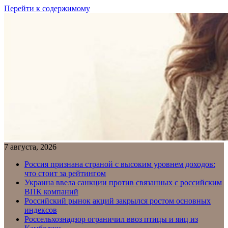
Перейти к содержимому
7 августа, 2026
Россия признана страной с высоким уровнем доходов:
что стоит за рейтингом
Украина ввела санкции против связанных с российским
ВПК компаний
Российский рынок акций закрылся ростом основных
индексов
Россельхознадзор ограничил ввоз птицы и яиц из