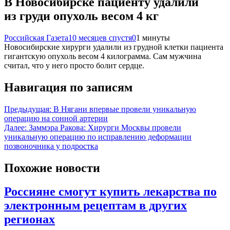
В Новосибирске пациенту удалили
из груди опухоль весом 4 кг
Российская Газета
10 месяцев спустя
0
1 минуты
Новосибирские хирурги удалили из грудной клетки пациента
гигантскую опухоль весом 4 килограмма. Сам мужчина
считал, что у него просто болит сердце.
Навигация по записям
Предыдущая:
В Нягани впервые провели уникальную
операцию на сонной артерии
Далее:
Заммэра Ракова: Хирурги Москвы провели
уникальную операцию по исправлению деформации
позвоночника у подростка
Похожие новости
Россияне смогут купить лекарства по
электронным рецептам в других
регионах